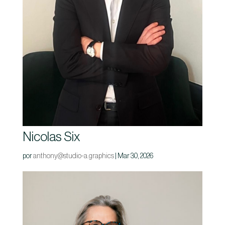
Nicolas Six
por
anthony@studio-a.graphics
|
Mar 30, 2026