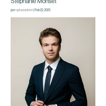
Stéphanie Monset
por
cptusradmin
|
Feb 22, 2023