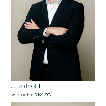
Julien Proffit
por
cptusradmin
|
Feb 20, 2023