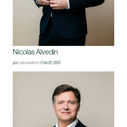
Nicolas Alvedin
por
cptusradmin
|
Feb 20, 2023