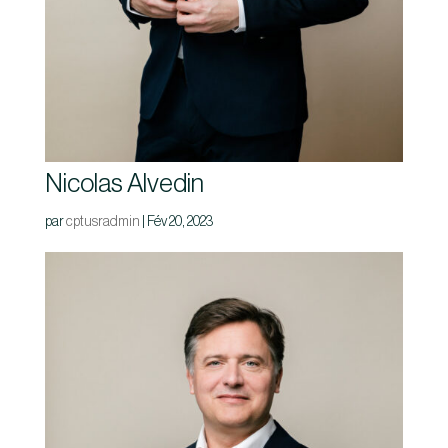
Nicolas Alvedin
par
cptusradmin
|
Fév 20, 2023