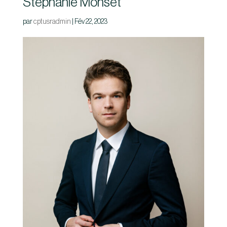
Stéphanie Monset
par
cptusradmin
|
Fév 22, 2023